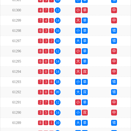
61301
4
5
7
16
小
单
错
61300
4
7
2
13
小
单
中
61299
7
4
3
14
大
单
中
61298
6
3
7
16
小
单
错
61297
5
3
2
10
大
单
错
61296
8
1
3
12
小
单
中
61295
6
0
8
14
大
单
中
61294
5
0
9
14
大
双
中
61293
7
3
8
18
小
单
错
61292
3
0
6
09
大
双
错
61291
2
7
3
12
小
单
中
61290
3
5
6
14
小
双
中
61289
8
1
1
10
大
单
错