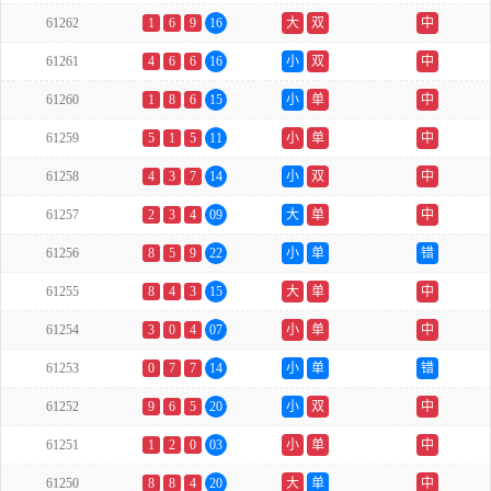
61262
1
6
9
16
大
双
中
61261
4
6
6
16
小
双
中
61260
1
8
6
15
小
单
中
61259
5
1
5
11
小
单
中
61258
4
3
7
14
小
双
中
61257
2
3
4
09
大
单
中
61256
8
5
9
22
小
单
错
61255
8
4
3
15
大
单
中
61254
3
0
4
07
小
单
中
61253
0
7
7
14
小
单
错
61252
9
6
5
20
小
双
中
61251
1
2
0
03
小
单
中
61250
8
8
4
20
大
单
中