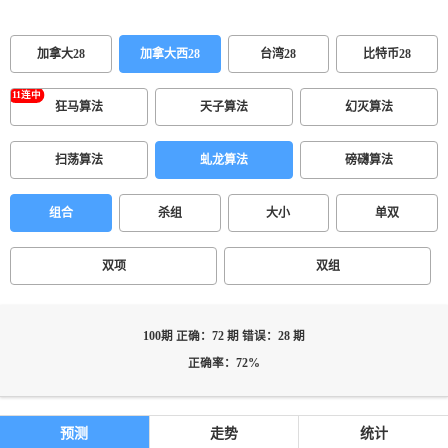
加拿大28
加拿大西28
台湾28
比特币28
狂马算法
天子算法
幻灭算法
扫荡算法
虬龙算法
磅礴算法
组合
杀组
大小
单双
双项
双组
100期 正确：72 期 错误：28 期
正确率：72%
预测
走势
统计