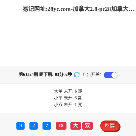
易记网址:28yc.com-加拿大2.8-pc28加拿大|历史开奖结果查询|飞飞28加拿大在线预测_极致火热优质的免费预测
第
61324
期 距下期:
03
分
02
秒
广告开关：
大单
未开:
6
期
小单
未开:
3
期
小双
未开:
1
期
9
2
7
18
大
双
咪牌
+
+
=
-