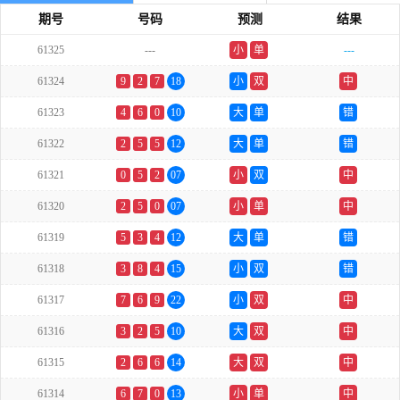
期号
号码
预测
结果
61325
---
小
单
---
61324
9
2
7
18
小
双
中
61323
4
6
0
10
大
单
错
61322
2
5
5
12
大
单
错
61321
0
5
2
07
小
双
中
61320
2
5
0
07
小
单
中
61319
5
3
4
12
大
单
错
61318
3
8
4
15
小
双
错
61317
7
6
9
22
小
双
中
61316
3
2
5
10
大
双
中
61315
2
6
6
14
大
双
中
61314
6
7
0
13
小
单
中