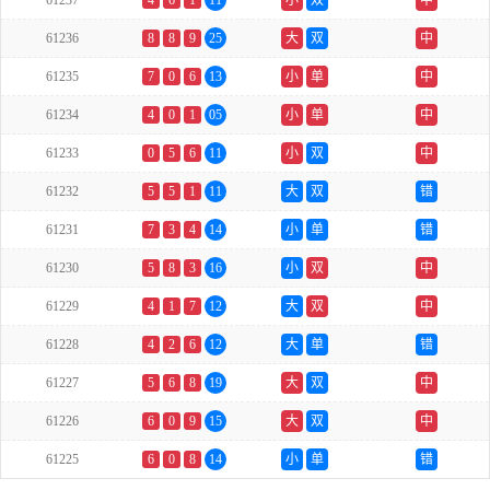
61237
4
6
1
11
小
双
中
61236
8
8
9
25
大
双
中
61235
7
0
6
13
小
单
中
61234
4
0
1
05
小
单
中
61233
0
5
6
11
小
双
中
61232
5
5
1
11
大
双
错
61231
7
3
4
14
小
单
错
61230
5
8
3
16
小
双
中
61229
4
1
7
12
大
双
中
61228
4
2
6
12
大
单
错
61227
5
6
8
19
大
双
中
61226
6
0
9
15
大
双
中
61225
6
0
8
14
小
单
错