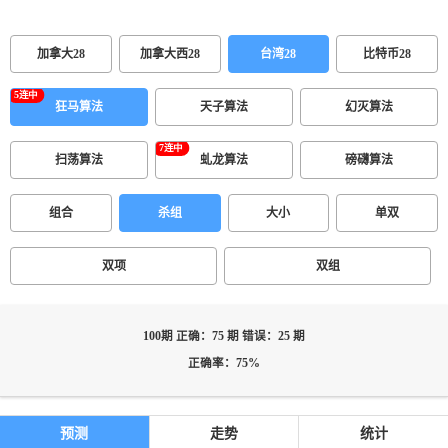
加拿大28
加拿大西28
台湾28
比特币28
狂马算法
天子算法
幻灭算法
扫荡算法
虬龙算法
磅礴算法
组合
杀组
大小
单双
双项
双组
100期 正确：75 期 错误：25 期
正确率：75%
预测
走势
统计