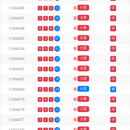
小双
115044288
2
7
6
15
殺
中
大单
115044287
5
8
7
20
殺
中
小单
115044286
8
7
0
15
殺
中
大单
115044285
6
0
1
07
殺
中
大双
115044284
0
0
5
05
殺
中
小双
115044283
7
9
6
22
殺
中
大双
115044282
0
1
6
07
殺
中
小双
115044281
4
7
7
18
殺
中
大双
115044280
9
2
3
14
殺
错
小单
115044279
8
8
1
17
殺
中
小双
115044278
9
6
6
21
殺
中
大单
115044277
3
1
6
10
殺
中
大单