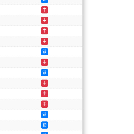
中
中
中
中
错
中
错
中
中
中
错
错