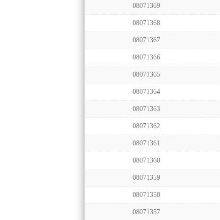
08071369
08071368
08071367
08071366
08071365
08071364
08071363
08071362
08071361
08071360
08071359
08071358
08071357