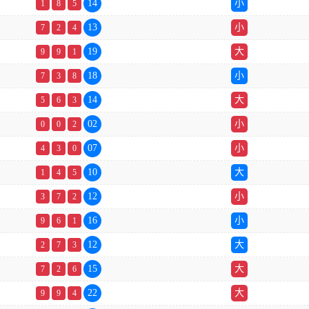
14
小
1
8
5
13
小
7
2
4
19
大
9
9
1
18
小
7
3
8
14
大
5
6
3
02
小
0
0
2
07
小
4
3
0
10
大
1
4
5
12
小
3
7
2
16
小
9
6
1
12
大
2
7
3
15
大
7
2
6
22
大
9
9
4