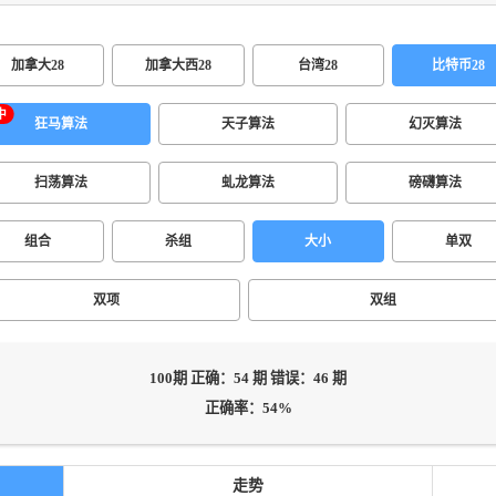
加拿大28
加拿大西28
台湾28
比特币28
狂马算法
天子算法
幻灭算法
扫荡算法
虬龙算法
磅礴算法
组合
杀组
大小
单双
双项
双组
100期 正确：54 期 错误：46 期
正确率：54%
走势