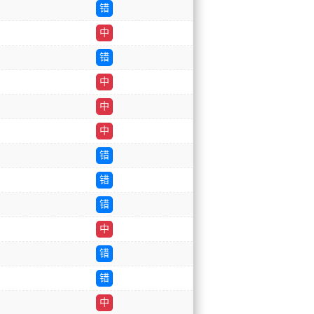
错
中
错
中
中
中
错
错
错
中
错
错
中