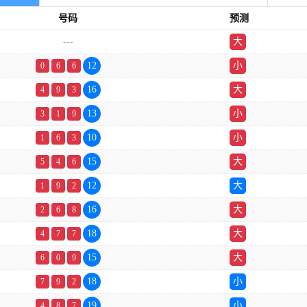
号码
预测
---
大
双
12
小
0
6
6
16
大
4
9
3
13
小
3
1
9
10
小
1
6
3
15
大
5
4
6
12
大
1
9
2
16
大
2
6
8
18
大
4
7
7
15
大
6
0
9
18
小
7
9
2
19
小
4
8
7