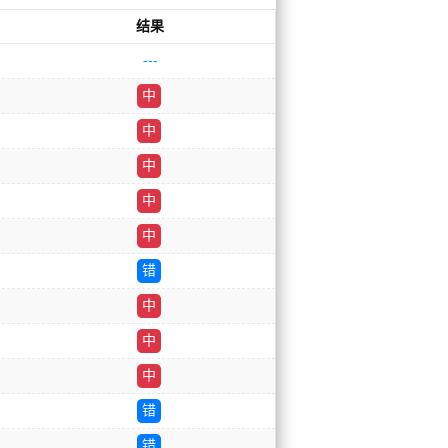
结果
---
中
中
中
中
中
错
中
中
中
错
错