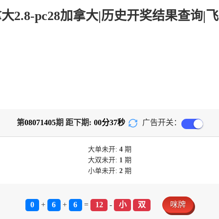
第
08071405
期 距下期:
00
分
36
秒
广告开关：
大单
未开:
4
期
大双
未开:
1
期
小单
未开:
2
期
0
+
6
+
6
=
12
-
小
双
咪牌