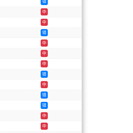
错
中
中
错
中
中
中
错
中
错
错
中
中