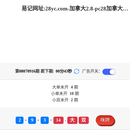
易记网址:28yc.com-加拿大2.8-pc28加拿大|历史开奖结果查询|飞飞28加拿大在线预测_极致火热优质的免费预测
第
08070916
期 距下期:
00
分
42
秒
广告开关：
大单
未开:
4
期
小单
未开:
10
期
小双
未开:
2
期
2
9
3
14
大
双
咪牌
+
+
=
-