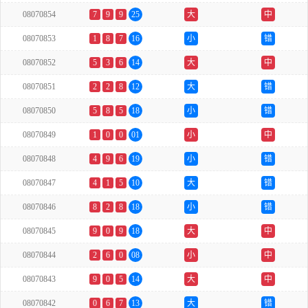
08070854
7
9
9
25
大
中
08070853
1
8
7
16
小
错
08070852
5
3
6
14
大
中
08070851
2
2
8
12
大
错
08070850
5
8
5
18
小
错
08070849
1
0
0
01
小
中
08070848
4
9
6
19
小
错
08070847
4
1
5
10
大
错
08070846
8
2
8
18
小
错
08070845
9
0
9
18
大
中
08070844
2
6
0
08
小
中
08070843
9
0
5
14
大
中
08070842
0
6
7
13
大
错