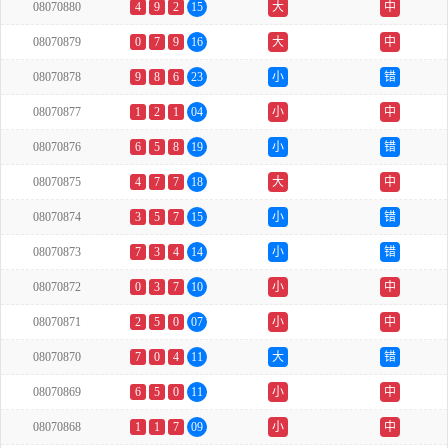
08070880
4
9
2
15
大
中
08070879
0
7
9
16
大
中
08070878
9
8
6
23
小
错
08070877
1
2
1
04
小
中
08070876
6
5
8
19
小
错
08070875
4
7
7
18
大
中
08070874
3
5
7
15
小
错
08070873
7
3
4
14
小
错
08070872
0
3
7
10
小
中
08070871
2
5
0
07
小
中
08070870
7
0
4
11
大
错
08070869
6
5
0
11
小
中
08070868
1
1
7
09
小
中