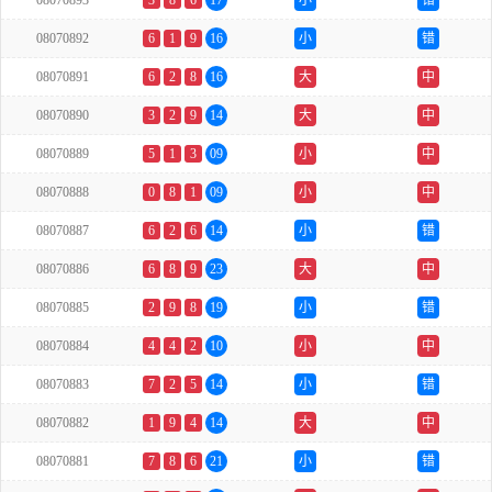
08070893
3
8
6
17
小
错
08070892
6
1
9
16
小
错
08070891
6
2
8
16
大
中
08070890
3
2
9
14
大
中
08070889
5
1
3
09
小
中
08070888
0
8
1
09
小
中
08070887
6
2
6
14
小
错
08070886
6
8
9
23
大
中
08070885
2
9
8
19
小
错
08070884
4
4
2
10
小
中
08070883
7
2
5
14
小
错
08070882
1
9
4
14
大
中
08070881
7
8
6
21
小
错