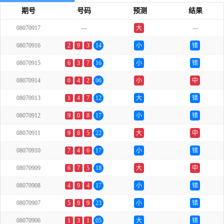
期号
号码
预测
结果
08070917
---
大
---
双
08070916
2
9
3
14
小
错
08070915
6
3
7
16
小
错
08070914
0
4
2
06
小
中
08070913
1
4
7
12
大
错
08070912
9
0
8
17
小
错
08070911
9
8
5
22
大
中
08070910
7
4
6
17
小
错
08070909
6
7
5
18
大
中
08070908
4
9
4
17
小
错
08070907
5
9
9
23
小
错
08070906
1
3
1
05
大
错