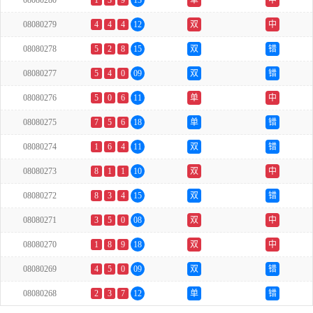
08080280
1
3
9
13
单
中
08080279
4
4
4
12
双
中
08080278
5
2
8
15
双
错
08080277
5
4
0
09
双
错
08080276
5
0
6
11
单
中
08080275
7
5
6
18
单
错
08080274
1
6
4
11
双
错
08080273
8
1
1
10
双
中
08080272
8
3
4
15
双
错
08080271
3
5
0
08
双
中
08080270
1
8
9
18
双
中
08080269
4
5
0
09
双
错
08080268
2
3
7
12
单
错