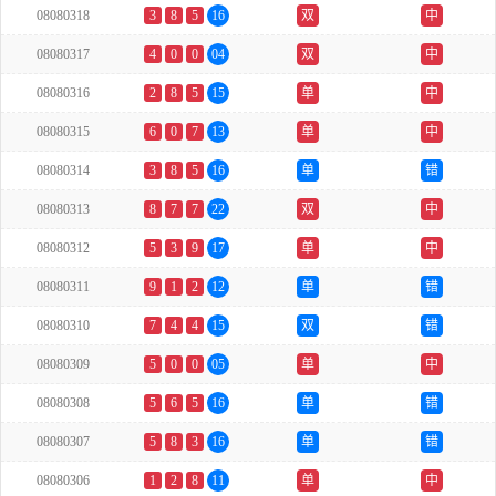
08080318
3
8
5
16
双
中
08080317
4
0
0
04
双
中
08080316
2
8
5
15
单
中
08080315
6
0
7
13
单
中
08080314
3
8
5
16
单
错
08080313
8
7
7
22
双
中
08080312
5
3
9
17
单
中
08080311
9
1
2
12
单
错
08080310
7
4
4
15
双
错
08080309
5
0
0
05
单
中
08080308
5
6
5
16
单
错
08080307
5
8
3
16
单
错
08080306
1
2
8
11
单
中