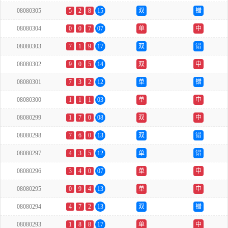
08080305
5
2
8
15
双
错
08080304
0
0
7
07
单
中
08080303
7
1
9
17
双
错
08080302
9
0
5
14
双
中
08080301
7
3
2
12
单
错
08080300
1
1
1
03
单
中
08080299
1
7
0
08
双
中
08080298
7
6
0
13
双
错
08080297
4
3
5
12
单
错
08080296
3
4
0
07
单
中
08080295
0
9
4
13
单
中
08080294
4
7
2
13
双
错
08080293
1
8
8
17
单
中