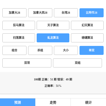
加拿大28
加拿大西28
台湾28
比特币28
狂马算法
天子算法
幻灭算法
扫荡算法
虬龙算法
磅礴算法
组合
杀组
大小
单双
双项
双组
100期 正确：51 期 错误：49 期
正确率：51%
预测
走势
统计