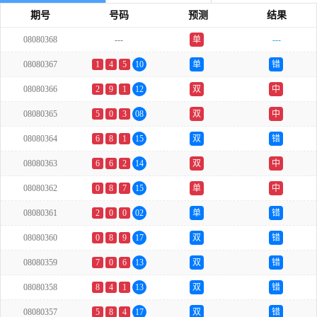
期号
号码
预测
结果
08080368
---
单
---
08080367
1
4
5
10
单
错
08080366
2
9
1
12
双
中
08080365
5
0
3
08
双
中
08080364
6
8
1
15
双
错
08080363
6
6
2
14
双
中
08080362
0
8
7
15
单
中
08080361
2
0
0
02
单
错
08080360
0
8
9
17
双
错
08080359
7
0
6
13
双
错
08080358
8
4
1
13
双
错
08080357
5
8
4
17
双
错