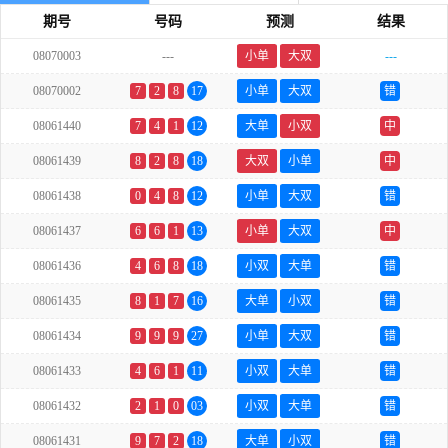
期号
号码
预测
结果
08070003
---
小单
大双
---
08070002
7
2
8
17
小单
大双
错
08061440
7
4
1
12
大单
小双
中
08061439
8
2
8
18
大双
小单
中
08061438
0
4
8
12
小单
大双
错
08061437
6
6
1
13
小单
大双
中
08061436
4
6
8
18
小双
大单
错
08061435
8
1
7
16
大单
小双
错
08061434
9
9
9
27
小单
大双
错
08061433
4
6
1
11
小双
大单
错
08061432
2
1
0
03
小双
大单
错
08061431
9
7
2
18
大单
小双
错