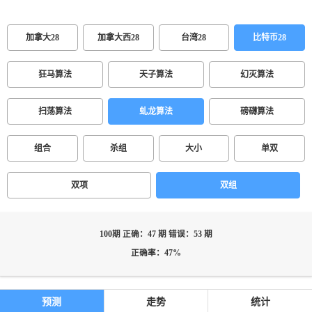
加拿大28
加拿大西28
台湾28
比特币28
狂马算法
天子算法
幻灭算法
扫荡算法
虬龙算法
磅礴算法
组合
杀组
大小
单双
双项
双组
100期 正确：47 期 错误：53 期
正确率：47%
预测
走势
统计