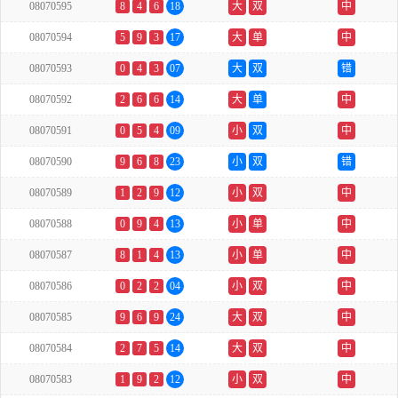
08070595
8
4
6
18
大
双
中
08070594
5
9
3
17
大
单
中
08070593
0
4
3
07
大
双
错
08070592
2
6
6
14
大
单
中
08070591
0
5
4
09
小
双
中
08070590
9
6
8
23
小
双
错
08070589
1
2
9
12
小
双
中
08070588
0
9
4
13
小
单
中
08070587
8
1
4
13
小
单
中
08070586
0
2
2
04
小
双
中
08070585
9
6
9
24
大
双
中
08070584
2
7
5
14
大
双
中
08070583
1
9
2
12
小
双
中