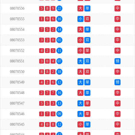
08070556
5
8
9
22
大
单
中
08070555
1
9
6
16
小
双
中
08070554
7
5
2
14
大
单
中
08070553
3
2
0
05
小
双
中
08070552
4
2
5
11
小
单
中
08070551
3
0
4
07
大
双
错
08070550
8
8
2
18
大
双
中
08070549
4
2
6
12
大
单
错
08070548
2
7
7
16
大
单
中
08070547
5
5
3
13
大
单
中
08070546
1
7
1
09
大
单
中
08070545
4
0
8
12
小
单
中