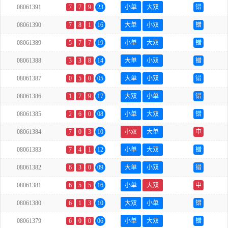
08061391
7
7
9
23
小单
大双
错
08061390
7
8
1
16
大单
小双
错
08061389
5
7
7
19
小单
大双
错
08061388
3
3
8
14
大单
小双
错
08061387
0
5
0
05
大单
小双
错
08061386
1
7
9
17
大双
小单
错
08061385
2
6
0
08
小单
大双
错
08061384
7
0
3
10
小双
大单
中
08061383
7
4
1
12
小单
大双
错
08061382
6
3
0
09
大单
小双
错
08061381
6
5
5
16
小单
大双
中
08061380
6
1
3
10
大双
小单
错
08061379
6
0
0
06
小单
大双
错