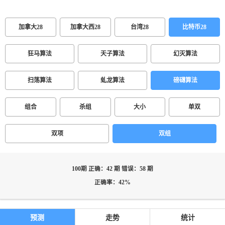
加拿大28
加拿大西28
台湾28
比特币28
狂马算法
天子算法
幻灭算法
扫荡算法
虬龙算法
磅礴算法
组合
杀组
大小
单双
双项
双组
100期 正确：42 期 错误：58 期
正确率：42%
预测
走势
统计