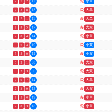
11
殺
小单
2
7
2
18
殺
大单
7
3
8
11
殺
大单
3
7
1
17
殺
大双
3
9
5
14
殺
小单
2
8
4
10
殺
小双
0
6
4
12
殺
小双
7
5
0
03
殺
大双
0
2
1
05
殺
大双
0
2
3
14
殺
大单
7
0
7
13
殺
大双
2
2
9
19
殺
小单
8
5
6
18
殺
小单
7
8
3