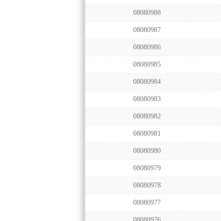
08080988
08080987
08080986
08080985
08080984
08080983
08080982
08080981
08080980
08080979
08080978
08080977
08080976