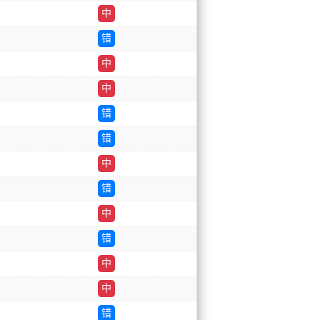
中
错
中
中
错
错
中
错
中
错
中
中
错