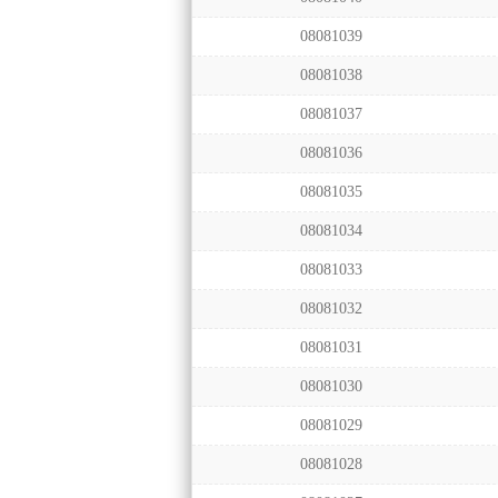
08081039
08081038
08081037
08081036
08081035
08081034
08081033
08081032
08081031
08081030
08081029
08081028