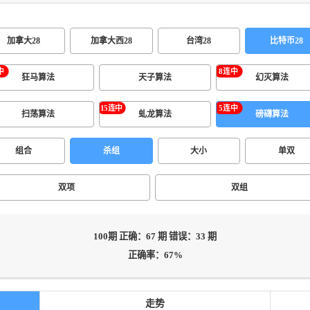
加拿大28
加拿大西28
台湾28
比特币28
狂马算法
天子算法
幻灭算法
扫荡算法
虬龙算法
磅礴算法
组合
杀组
大小
单双
双项
双组
100期 正确：67 期 错误：33 期
正确率：67%
走势