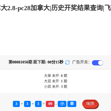
第
08081050
期 距下期:
00
分
15
秒
广告开关：
大单
未开:
6
期
大双
未开:
1
期
小双
未开:
3
期
3
+
3
+
3
=
09
-
小
单
咪牌