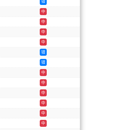
错
中
中
中
中
错
错
中
中
中
中
中
中