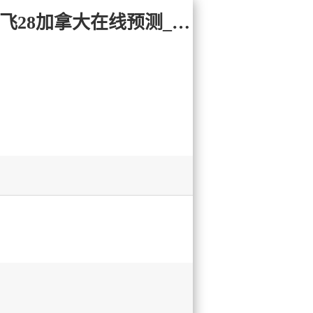
易记网址:28yc.com-加拿大2.8-pc28加拿大|历史开奖结果查询|飞飞28加拿大在线预测_极致火热优质的免费预测