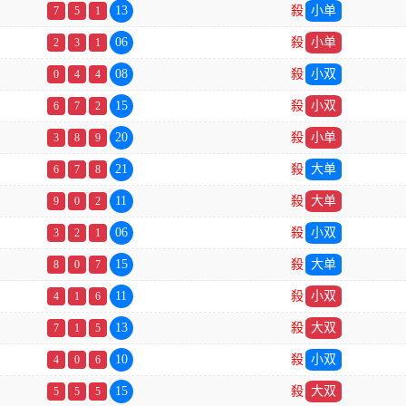
13
殺
小单
7
5
1
06
殺
小单
2
3
1
08
殺
小双
0
4
4
15
殺
小双
6
7
2
20
殺
小单
3
8
9
21
殺
大单
6
7
8
11
殺
大单
9
0
2
06
殺
小双
3
2
1
15
殺
大单
8
0
7
11
殺
小双
4
1
6
13
殺
大双
7
1
5
10
殺
小双
4
0
6
15
殺
大双
5
5
5