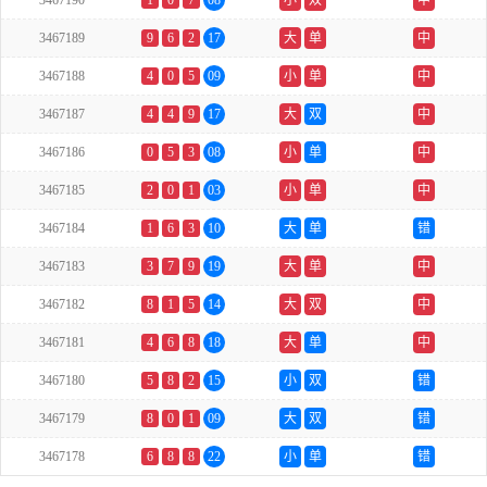
3467190
1
0
7
08
小
双
中
3467189
9
6
2
17
大
单
中
3467188
4
0
5
09
小
单
中
3467187
4
4
9
17
大
双
中
3467186
0
5
3
08
小
单
中
3467185
2
0
1
03
小
单
中
3467184
1
6
3
10
大
单
错
3467183
3
7
9
19
大
单
中
3467182
8
1
5
14
大
双
中
3467181
4
6
8
18
大
单
中
3467180
5
8
2
15
小
双
错
3467179
8
0
1
09
大
双
错
3467178
6
8
8
22
小
单
错