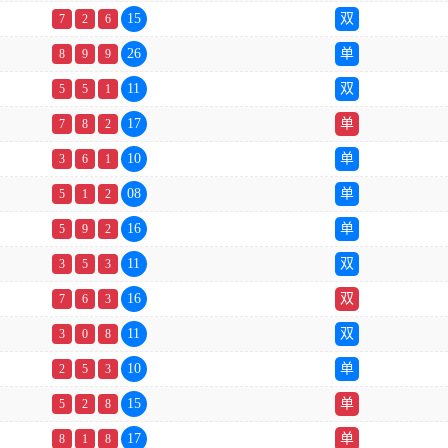
15
双
7
2
6
26
单
8
9
9
11
双
5
5
1
17
单
7
8
2
10
单
3
6
1
08
单
5
1
2
16
单
5
9
2
11
双
3
5
3
16
双
7
6
3
11
双
3
0
8
10
单
2
5
3
15
单
5
2
8
17
单
8
1
8