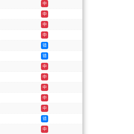
中
中
中
中
错
错
中
中
中
中
中
错
中