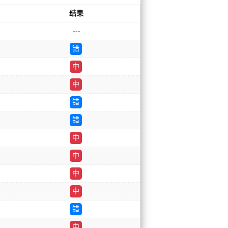
结果
---
错
中
中
错
错
中
中
中
中
错
中