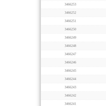
3466253
3466252
3466251
3466250
3466249
3466248
3466247
3466246
3466245
3466244
3466243
3466242
3466241