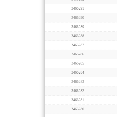
3466291
3466290
3466289
3466288
3466287
3466286
3466285
3466284
3466283
3466282
3466281
3466280