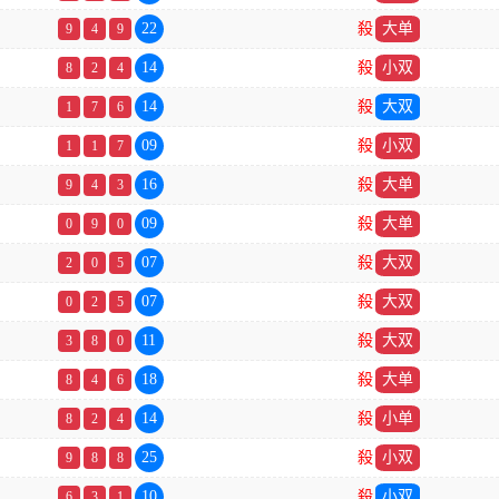
22
殺
大单
9
4
9
14
殺
小双
8
2
4
14
殺
大双
1
7
6
09
殺
小双
1
1
7
16
殺
大单
9
4
3
09
殺
大单
0
9
0
07
殺
大双
2
0
5
07
殺
大双
0
2
5
11
殺
大双
3
8
0
18
殺
大单
8
4
6
14
殺
小单
8
2
4
25
殺
小双
9
8
8
10
殺
小双
6
3
1