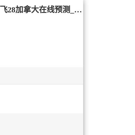
易记网址:28yc.com-加拿大2.8-pc28加拿大|历史开奖结果查询|飞飞28加拿大在线预测_极致火热优质的免费预测