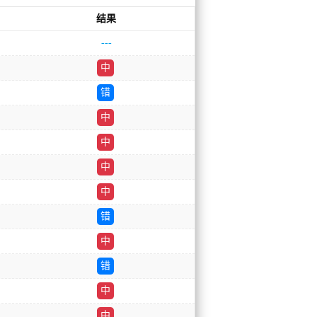
结果
---
中
错
中
中
中
中
错
中
错
中
中