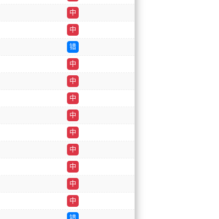
中
中
错
中
中
中
中
中
中
中
中
中
错