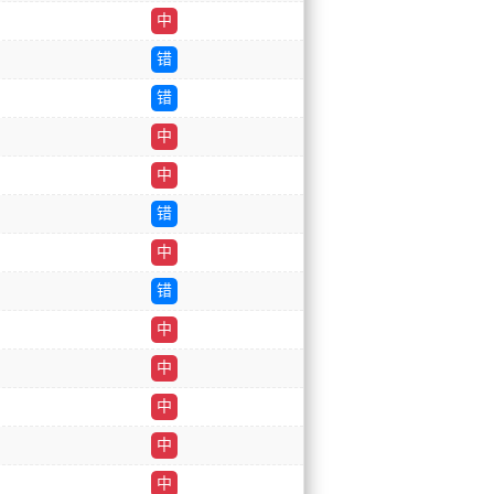
中
错
错
中
中
错
中
错
中
中
中
中
中