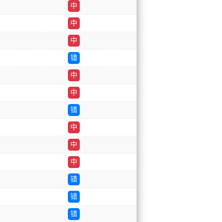
中
中
中
错
中
中
错
中
中
中
错
错
错