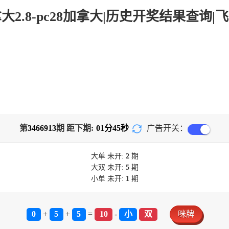
第
3466913
期 距下期:
01
分
45
秒
广告开关：
大单
未开:
2
期
大双
未开:
5
期
小单
未开:
1
期
0
+
5
+
5
=
10
-
小
双
咪牌