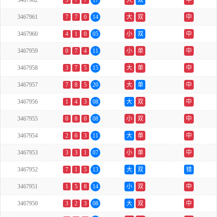
3467962
3
7
7
17
大
双
中
3467961
7
7
0
14
大
双
中
3467960
4
1
0
05
小
双
中
3467959
0
7
4
11
小
单
中
3467958
3
7
5
15
大
单
中
3467957
7
8
5
20
大
单
中
3467956
1
4
3
08
大
双
中
3467955
0
8
0
08
小
双
中
3467954
2
6
3
11
大
单
中
3467953
3
3
1
07
小
单
中
3467952
7
1
5
13
大
双
错
3467951
1
5
8
14
小
双
中
3467950
3
2
3
08
大
双
中