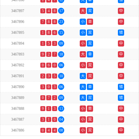
3467898
1
4
7
12
大
单
错
3467897
5
4
8
17
大
双
中
3467896
7
8
8
23
小
单
中
3467895
1
8
6
15
小
双
错
3467894
1
5
3
09
小
双
中
3467893
9
2
7
18
大
单
中
3467892
0
6
0
06
小
双
中
3467891
2
3
5
10
大
双
中
3467890
3
0
3
06
大
单
错
3467889
0
7
2
09
大
双
错
3467888
9
1
3
13
小
单
中
3467887
3
1
0
04
小
双
中
3467886
0
4
4
08
小
双
中