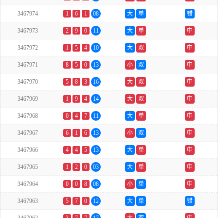
3467974
1
6
1
08
大
单
错
3467973
2
9
0
11
大
单
中
3467972
1
5
4
10
大
双
中
3467971
8
5
0
13
小
双
中
3467970
5
8
3
16
大
双
中
3467969
1
9
4
14
大
双
中
3467968
0
4
7
11
大
单
中
3467967
6
1
6
13
小
双
中
3467966
4
4
5
13
大
单
中
3467965
1
2
0
03
大
单
中
3467964
0
0
8
08
小
单
中
3467963
5
7
0
12
大
单
错