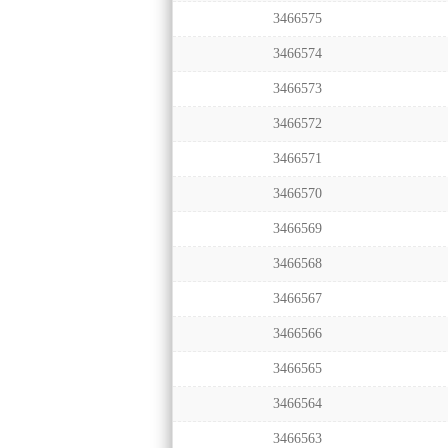
3466575
3466574
3466573
3466572
3466571
3466570
3466569
3466568
3466567
3466566
3466565
3466564
3466563