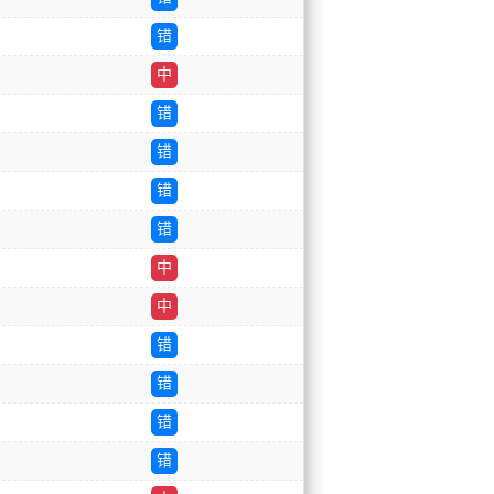
错
中
错
错
错
错
中
中
错
错
错
错