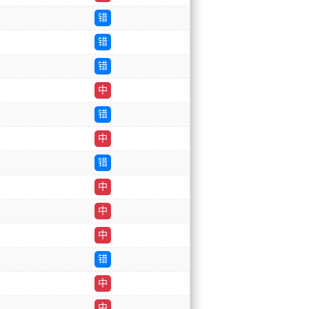
错
错
错
中
错
中
错
中
中
中
错
中
中