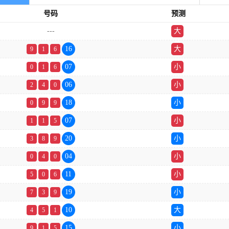
号码
预测
---
大
单
16
大
9
1
6
07
小
0
1
6
06
小
2
4
0
18
小
0
9
9
07
小
1
1
5
20
小
3
8
9
04
小
0
4
0
11
小
5
0
6
19
小
7
3
9
10
大
4
5
1
15
小
9
1
5