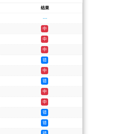
结果
---
中
中
中
错
中
错
中
中
错
错
错