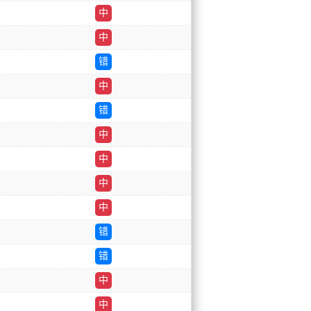
中
中
错
中
错
中
中
中
中
错
错
中
中