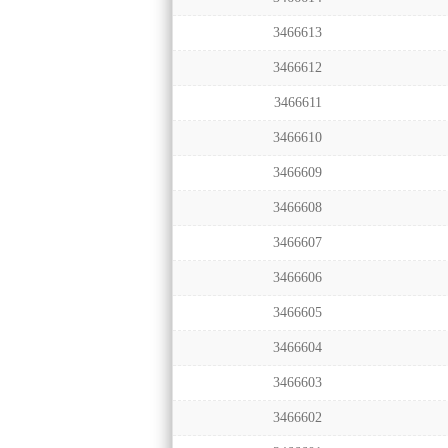
3466613
3466612
3466611
3466610
3466609
3466608
3466607
3466606
3466605
3466604
3466603
3466602