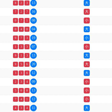
13
大
8
2
3
16
大
7
2
7
08
小
0
7
1
04
大
0
4
0
19
小
9
7
3
07
小
1
3
3
13
大
9
1
3
20
大
9
5
6
12
大
3
3
6
09
小
2
3
4
13
小
5
0
8
12
小
7
4
1
11
大
4
3
4