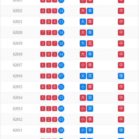
62023
0
6
5
11
小
单
中
62022
4
1
9
14
大
单
中
62021
1
8
4
13
大
单
中
62020
7
7
0
14
大
单
中
62019
3
0
7
10
大
双
中
62018
1
8
5
14
大
单
中
62017
1
2
2
05
小
单
中
62016
2
0
5
07
大
双
错
62015
8
5
8
21
小
单
中
62014
5
6
4
15
大
双
中
62013
1
2
6
09
小
双
中
62012
1
2
0
03
小
单
中
62011
7
8
3
18
小
单
错