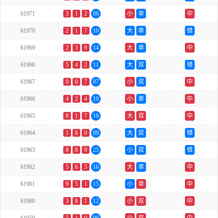
61971
3
1
2
06
小
单
中
61970
2
1
7
10
大
单
错
61969
2
3
9
14
大
单
中
61968
5
4
2
11
大
双
错
61967
0
0
7
07
小
双
中
61966
4
2
4
10
小
单
中
61965
8
1
7
16
大
双
中
61964
1
8
0
09
大
双
错
61963
8
8
9
25
小
双
错
61962
5
6
5
16
大
单
中
61961
9
5
1
15
小
单
中
61960
3
8
1
12
小
双
中