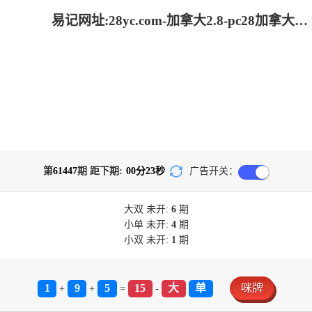
易记网址:28yc.com-加拿大2.8-pc28加拿大|历史开奖结果查询|飞飞28加拿大在线预测_极致火热优质的免费预测
第
61447
期 距下期:
00
分
23
秒
广告开关：
大双
未开:
6
期
小单
未开:
4
期
小双
未开:
1
期
1
9
5
15
大
单
咪牌
+
+
=
-