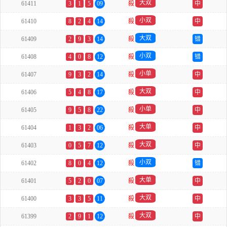
大双
61411
3
1
5
09
殺
中
小双
61410
8
2
4
14
殺
中
大双
61409
2
9
3
14
殺
错
小双
61408
4
0
8
12
殺
错
小单
61407
9
3
2
14
殺
中
大双
61406
5
4
8
17
殺
中
小单
61405
9
5
8
22
殺
中
大单
61404
1
3
2
06
殺
中
大双
61403
0
5
7
12
殺
中
小双
61402
8
0
4
12
殺
错
大单
61401
5
2
0
07
殺
中
大双
61400
3
3
5
11
殺
中
大双
61399
2
9
1
12
殺
中