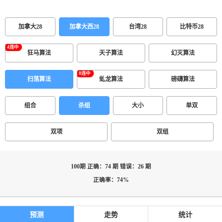
加拿大28
加拿大西28
台湾28
比特币28
狂马算法
天子算法
幻灭算法
扫荡算法
虬龙算法
磅礴算法
组合
杀组
大小
单双
双项
双组
100期 正确：74 期 错误：26 期
正确率：74%
预测
走势
统计