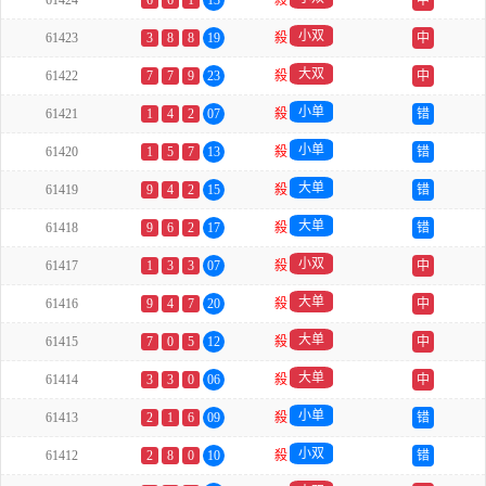
61424
6
6
1
13
殺
中
小双
61423
3
8
8
19
殺
中
大双
61422
7
7
9
23
殺
中
小单
61421
1
4
2
07
殺
错
小单
61420
1
5
7
13
殺
错
大单
61419
9
4
2
15
殺
错
大单
61418
9
6
2
17
殺
错
小双
61417
1
3
3
07
殺
中
大单
61416
9
4
7
20
殺
中
大单
61415
7
0
5
12
殺
中
大单
61414
3
3
0
06
殺
中
小单
61413
2
1
6
09
殺
错
小双
61412
2
8
0
10
殺
错