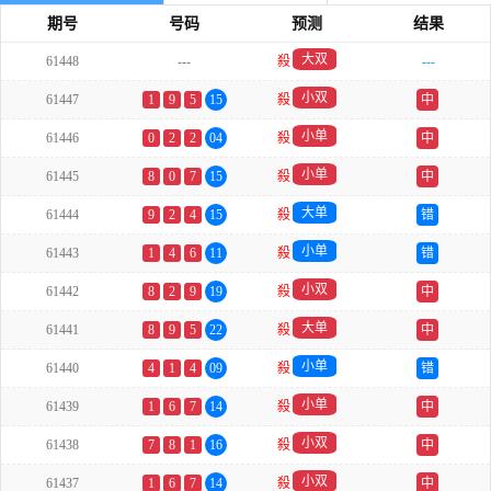
期号
号码
预测
结果
大双
61448
---
殺
---
小双
61447
1
9
5
15
殺
中
小单
61446
0
2
2
04
殺
中
小单
61445
8
0
7
15
殺
中
大单
61444
9
2
4
15
殺
错
小单
61443
1
4
6
11
殺
错
小双
61442
8
2
9
19
殺
中
大单
61441
8
9
5
22
殺
中
小单
61440
4
1
4
09
殺
错
小单
61439
1
6
7
14
殺
中
小双
61438
7
8
1
16
殺
中
小双
61437
1
6
7
14
殺
中