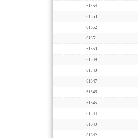
61354
61353
61352
61351
61350
61349
61348
61347
61346
61345
61344
61343
61342