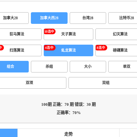
加拿大28
加拿大西28
台湾28
比特币28
狂马算法
天子算法
幻灭算法
扫荡算法
虬龙算法
磅礴算法
组合
杀组
大小
单双
双项
双组
100期 正确：70 期 错误：30 期
正确率：70%
走势