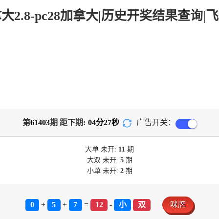
第
61403
期 距下期:
04
分
27
秒
广告开关：
大单
未开:
11
期
大双
未开:
5
期
小单
未开:
2
期
0
+
5
+
7
=
12
-
小
双
咪牌