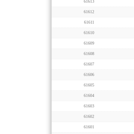
61613
61612
61611
61610
61609
61608
61607
61606
61605
61604
61603
61602
61601