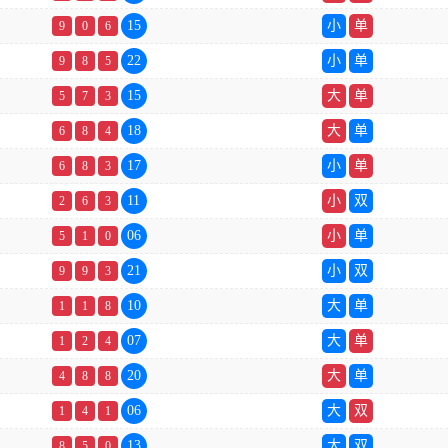
15
小
单
9
0
6
22
小
单
9
8
5
15
大
单
5
7
3
18
大
单
6
8
4
17
小
单
6
8
3
11
小
双
2
6
3
06
小
单
5
1
0
21
小
双
9
9
3
10
大
单
1
1
8
07
大
单
1
2
4
20
大
单
4
8
8
06
大
双
1
4
1
13
大
双
8
5
0