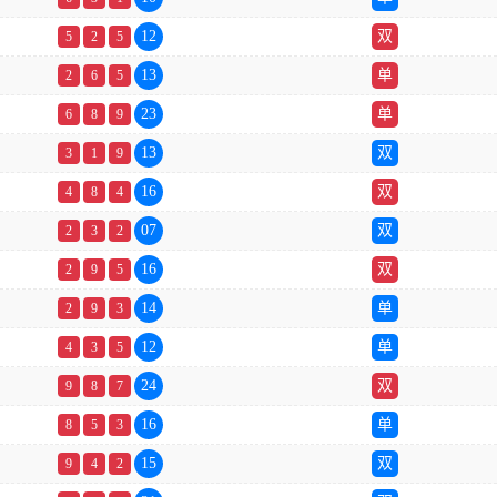
12
双
5
2
5
13
单
2
6
5
23
单
6
8
9
13
双
3
1
9
16
双
4
8
4
07
双
2
3
2
16
双
2
9
5
14
单
2
9
3
12
单
4
3
5
24
双
9
8
7
16
单
8
5
3
15
双
9
4
2