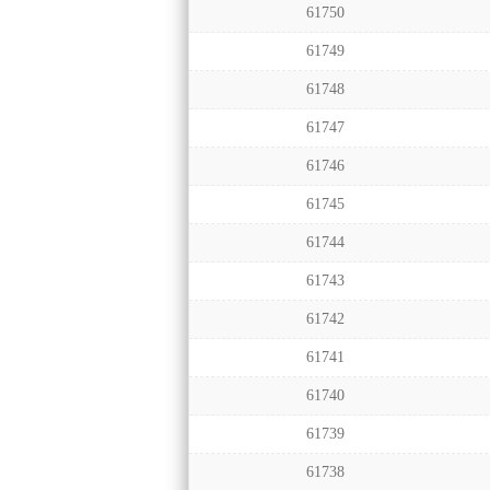
61750
61749
61748
61747
61746
61745
61744
61743
61742
61741
61740
61739
61738