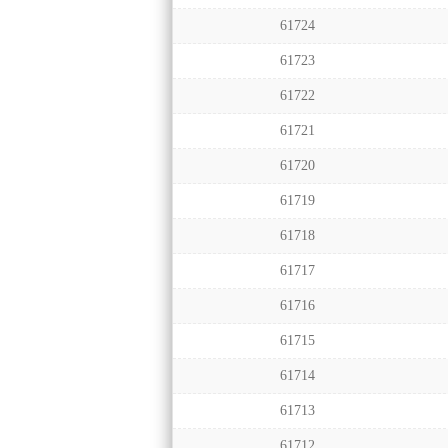
61724
61723
61722
61721
61720
61719
61718
61717
61716
61715
61714
61713
61712