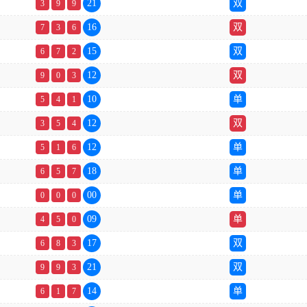
21
双
3
9
9
16
双
7
3
6
15
双
6
7
2
12
双
9
0
3
10
单
5
4
1
12
双
3
5
4
12
单
5
1
6
18
单
6
5
7
00
单
0
0
0
09
单
4
5
0
17
双
6
8
3
21
双
9
9
3
14
单
6
1
7