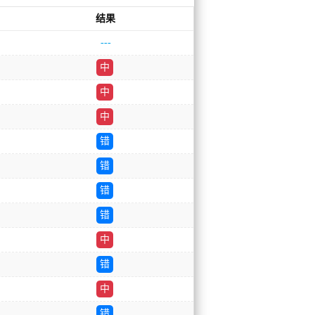
结果
---
中
中
中
错
错
错
错
中
错
中
错