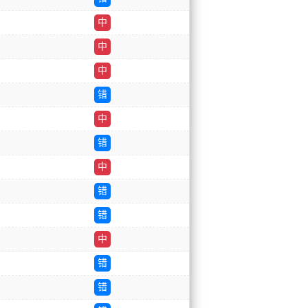
中
中
中
错
中
错
中
错
错
中
错
错