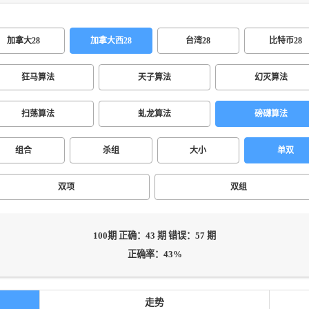
加拿大28
加拿大西28
台湾28
比特币28
狂马算法
天子算法
幻灭算法
扫荡算法
虬龙算法
磅礴算法
组合
杀组
大小
单双
双项
双组
100期 正确：43 期 错误：57 期
正确率：43%
走势