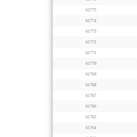
61775
61774
61773
61772
61771
61770
61769
61768
61767
61766
61765
61764