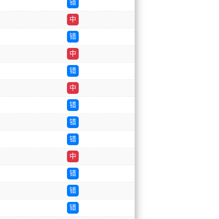
错
中
错
中
错
中
错
错
错
中
错
错
错