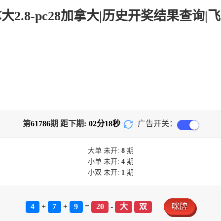
第
61786
期 距下期:
02
分
18
秒
广告开关：
大单
未开:
8
期
小单
未开:
4
期
小双
未开:
1
期
4
+
7
+
9
=
20
-
大
双
咪牌