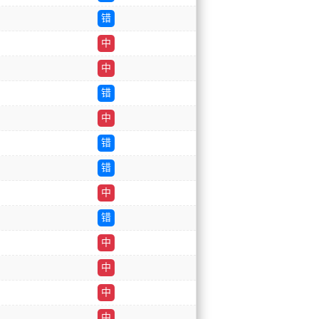
错
中
中
错
中
错
错
中
错
中
中
中
中