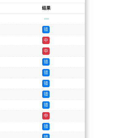
结果
---
错
中
中
错
错
错
错
错
中
错
错