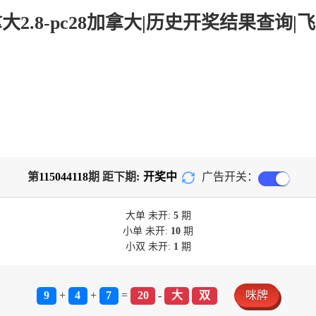
第
115044118
期 距下期:
开奖中
广告开关：
大单
未开:
5
期
小单
未开:
10
期
小双
未开:
1
期
9
+
4
+
7
=
20
-
大
双
咪牌