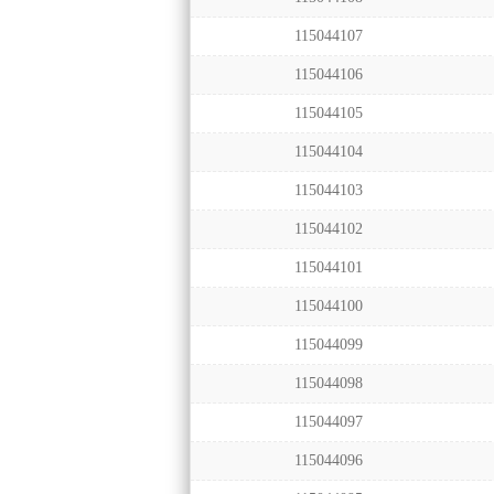
115044107
115044106
115044105
115044104
115044103
115044102
115044101
115044100
115044099
115044098
115044097
115044096