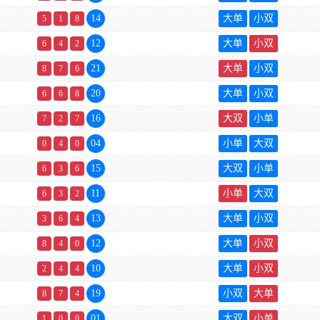
14
大单
小双
5
1
8
12
大单
小双
6
4
2
21
大单
小双
8
7
6
20
大单
小双
6
6
8
16
大双
小单
7
2
7
04
小单
大双
0
4
0
15
大双
小单
6
3
6
11
小单
大双
6
3
2
13
大单
小双
3
6
4
12
大单
小双
8
4
0
10
大单
小双
2
4
4
19
小双
大单
8
7
4
01
大双
小单
1
0
0