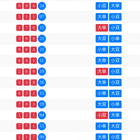
24
小双
大单
9
9
6
07
大单
小双
5
1
1
15
大单
小双
2
7
6
21
大双
小单
3
9
9
21
小单
大双
9
8
4
11
大单
小双
6
4
1
19
大单
小双
2
8
9
16
大单
小双
5
3
8
15
小单
大双
8
5
2
19
大双
小单
7
9
3
04
小双
大单
1
2
1
15
小单
大双
7
7
1
09
大单
小双
1
1
7