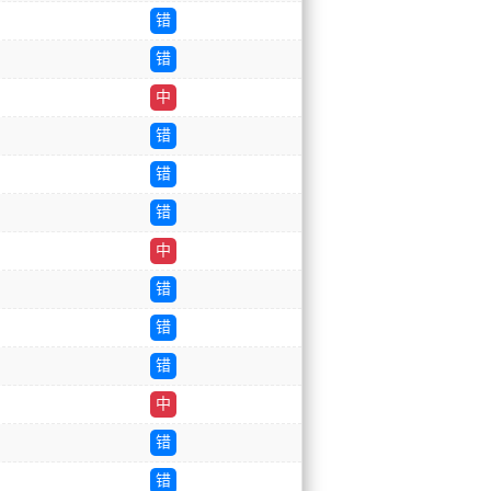
错
错
中
错
错
错
中
错
错
错
中
错
错