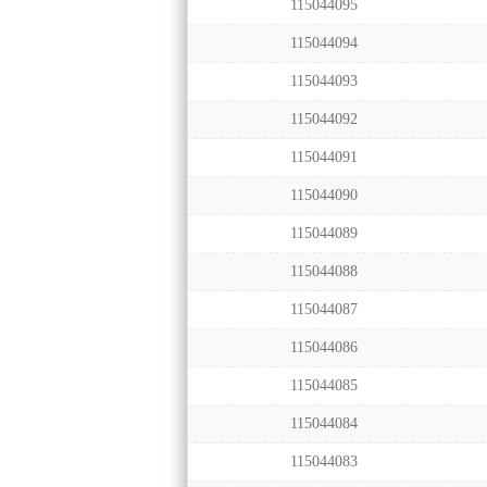
115044095
115044094
115044093
115044092
115044091
115044090
115044089
115044088
115044087
115044086
115044085
115044084
115044083