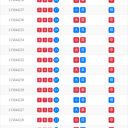
115044238
2
0
7
09
小
单
中
115044237
5
9
3
17
小
双
错
115044236
0
8
6
14
大
双
中
115044235
1
0
8
09
大
双
错
115044234
0
3
9
12
小
双
中
115044233
9
7
9
25
大
双
中
115044232
2
3
4
09
小
双
中
115044231
8
4
8
20
大
单
中
115044230
0
3
4
07
大
双
错
115044229
3
0
0
03
小
单
中
115044228
1
7
8
16
小
单
错
115044227
6
5
0
11
大
单
中
115044226
2
8
3
13
小
双
中