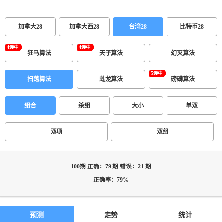
加拿大28
加拿大西28
台湾28
比特币28
狂马算法
天子算法
幻灭算法
扫荡算法
虬龙算法
磅礴算法
组合
杀组
大小
单双
双项
双组
100期 正确：79 期 错误：21 期
正确率：79%
预测
走势
统计