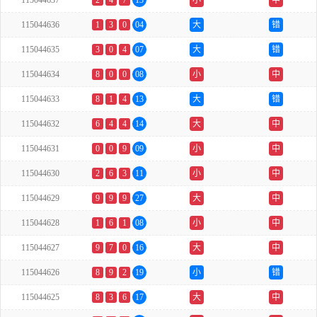
115044637
2
4
7
13
小
中
115044636
1
3
0
04
大
错
115044635
3
0
4
07
大
错
115044634
8
0
0
08
小
中
115044633
8
1
4
13
大
错
115044632
6
4
4
14
大
中
115044631
0
0
9
09
小
中
115044630
2
6
3
11
小
中
115044629
9
9
9
27
大
中
115044628
1
6
1
08
小
中
115044627
9
7
0
16
大
中
115044626
8
9
2
19
小
错
115044625
8
3
6
17
大
中