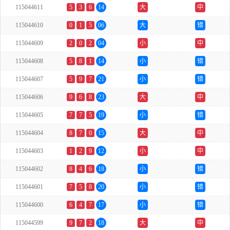
115044611
5
3
6
14
大
中
115044610
0
1
5
06
大
错
115044609
2
0
2
04
小
中
115044608
5
8
1
14
小
错
115044607
5
9
7
21
小
错
115044606
9
6
8
23
大
中
115044605
7
7
5
19
小
错
115044604
8
7
0
15
大
中
115044603
1
2
9
12
小
中
115044602
8
4
6
18
小
错
115044601
7
5
8
20
小
错
115044600
6
4
7
17
小
错
115044599
9
7
2
18
大
中