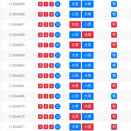
115044089
9
7
5
21
大双
小单
错
115044088
6
1
0
07
小双
大单
错
115044087
4
3
9
16
大双
小单
中
115044086
8
4
3
15
小双
大单
中
115044085
0
7
2
09
小单
大双
中
115044084
2
7
4
13
大单
小双
错
115044083
8
6
9
23
大双
小单
错
115044082
0
8
6
14
小双
大单
错
115044081
9
0
6
15
大单
小双
中
115044080
8
3
5
16
小双
大单
错
115044079
9
8
5
22
小单
大双
中
115044078
6
9
9
24
大双
小单
中
115044077
1
0
1
02
大单
小双
中