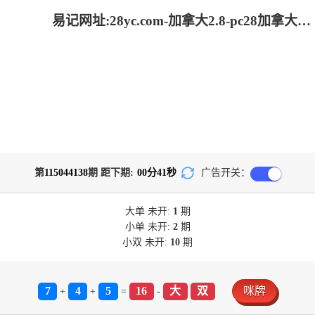
易记网址:28yc.com-加拿大2.8-pc28加拿大|历史开奖结果查询|飞飞28加拿大在线预测_极致火热优质的免费预测
第
115044138
期 距下期:
00
分
41
秒
广告开关：
大单
未开:
1
期
小单
未开:
2
期
小双
未开:
10
期
7
4
5
16
大
双
咪牌
+
+
=
-