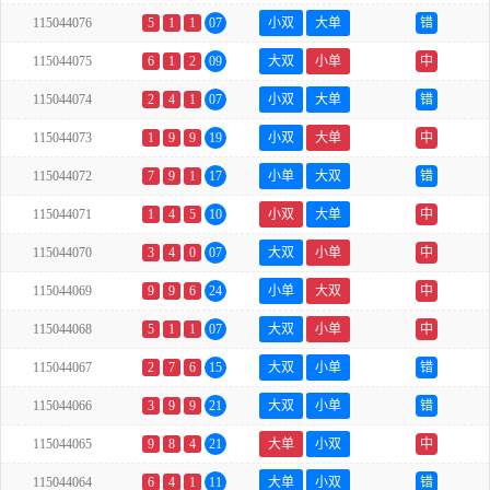
115044076
5
1
1
07
小双
大单
错
115044075
6
1
2
09
大双
小单
中
115044074
2
4
1
07
小双
大单
错
115044073
1
9
9
19
小双
大单
中
115044072
7
9
1
17
小单
大双
错
115044071
1
4
5
10
小双
大单
中
115044070
3
4
0
07
大双
小单
中
115044069
9
9
6
24
小单
大双
中
115044068
5
1
1
07
大双
小单
中
115044067
2
7
6
15
大双
小单
错
115044066
3
9
9
21
大双
小单
错
115044065
9
8
4
21
大单
小双
中
115044064
6
4
1
11
大单
小双
错