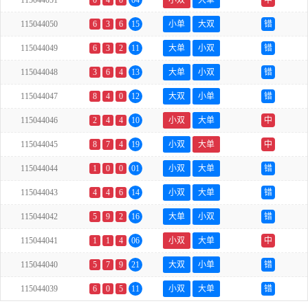
115044051
0
4
0
04
小双
大单
中
115044050
6
3
6
15
小单
大双
错
115044049
6
3
2
11
大单
小双
错
115044048
3
6
4
13
大单
小双
错
115044047
8
4
0
12
大双
小单
错
115044046
2
4
4
10
小双
大单
中
115044045
8
7
4
19
小双
大单
中
115044044
1
0
0
01
小双
大单
错
115044043
4
4
6
14
小双
大单
错
115044042
5
9
2
16
大单
小双
错
115044041
1
1
4
06
小双
大单
中
115044040
5
7
9
21
大双
小单
错
115044039
6
0
5
11
小双
大单
错