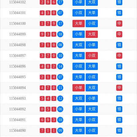
115044102
2
9
6
17
小单
大双
错
115044101
4
3
0
07
小双
大单
错
115044100
1
7
9
17
大单
小双
中
115044099
9
3
6
18
小单
大双
中
115044098
7
1
0
08
大双
小单
错
115044097
3
7
0
10
大单
小双
中
115044096
4
8
2
14
小双
大单
错
115044095
2
1
4
07
大单
小双
错
115044094
4
7
0
11
小单
大双
中
115044093
5
4
3
12
大双
小单
错
115044092
0
5
1
06
小单
大双
错
115044091
6
9
3
18
大单
小双
错
115044090
7
1
1
09
大单
小双
错