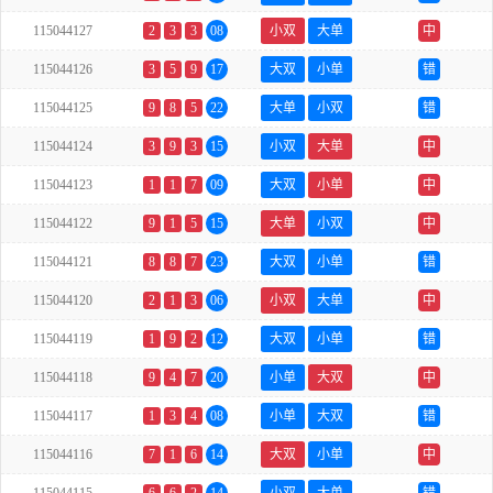
115044127
2
3
3
08
小双
大单
中
115044126
3
5
9
17
大双
小单
错
115044125
9
8
5
22
大单
小双
错
115044124
3
9
3
15
小双
大单
中
115044123
1
1
7
09
大双
小单
中
115044122
9
1
5
15
大单
小双
中
115044121
8
8
7
23
大双
小单
错
115044120
2
1
3
06
小双
大单
中
115044119
1
9
2
12
大双
小单
错
115044118
9
4
7
20
小单
大双
中
115044117
1
3
4
08
小单
大双
错
115044116
7
1
6
14
大双
小单
中