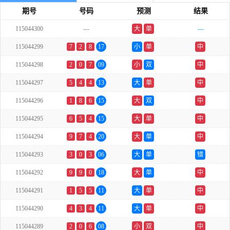
期号
号码
预测
结果
115044300
---
大
单
---
115044299
7
2
8
17
小
单
中
115044298
2
0
7
09
小
双
中
115044297
5
4
4
13
大
单
中
115044296
1
8
6
15
大
双
中
115044295
6
5
4
15
大
单
中
115044294
9
7
4
20
大
单
中
115044293
3
0
3
06
大
单
错
115044292
9
9
0
18
大
单
中
115044291
1
5
5
11
大
单
中
115044290
4
3
4
11
大
单
中
115044289
2
0
6
08
小
双
中