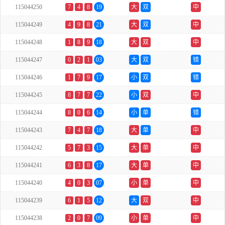
115044250
7
4
8
19
大
双
中
115044249
4
9
8
21
大
双
中
115044248
1
8
9
18
大
双
中
115044247
0
2
1
03
大
双
错
115044246
1
7
9
17
小
双
错
115044245
8
7
7
22
小
双
中
115044244
8
0
6
14
小
单
错
115044243
7
4
7
18
大
单
中
115044242
5
7
3
15
大
单
中
115044241
6
3
8
17
大
单
中
115044240
4
0
3
07
小
单
中
115044239
6
1
5
12
大
双
中
115044238
2
0
7
09
小
单
中