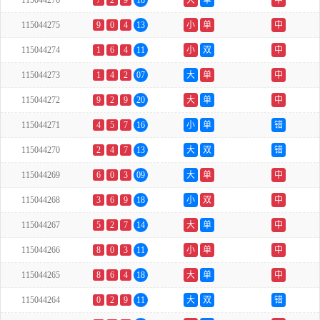
115044276
7
2
9
18
大
单
中
115044275
9
0
4
13
小
单
中
115044274
1
6
4
11
小
双
中
115044273
1
4
2
07
大
单
中
115044272
9
2
9
20
大
单
中
115044271
4
5
7
16
小
单
错
115044270
2
4
7
13
大
双
错
115044269
6
0
3
09
大
单
中
115044268
3
6
9
18
小
双
中
115044267
5
2
7
14
大
单
中
115044266
8
0
3
11
小
单
中
115044265
8
6
4
18
大
单
中
115044264
0
2
9
11
大
双
错