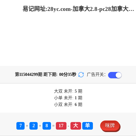
易记网址:28yc.com-加拿大2.8-pc28加拿大|历史开奖结果查询|飞飞28加拿大在线预测_极致火热优质的免费预测
第
115044299
期 距下期:
00
分
35
秒
广告开关：
大双
未开:
5
期
小单
未开:
1
期
小双
未开:
6
期
7
2
8
17
大
单
咪牌
+
+
=
-