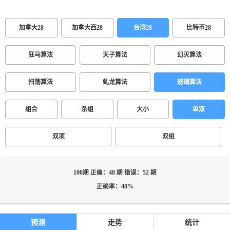
加拿大28
加拿大西28
台湾28
比特币28
狂马算法
天子算法
幻灭算法
扫荡算法
虬龙算法
磅礴算法
组合
杀组
大小
单双
双项
双组
100期 正确：48 期 错误：52 期
正确率：48%
预测
走势
统计