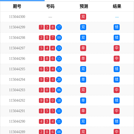
期号
号码
预测
结果
115044300
---
双
---
115044299
7
2
8
17
双
错
115044298
2
0
7
09
双
错
115044297
5
4
4
13
单
中
115044296
1
8
6
15
单
中
115044295
6
5
4
15
双
错
115044294
9
7
4
20
单
错
115044293
3
0
3
06
双
中
115044292
9
9
0
18
单
错
115044291
1
5
5
11
单
中
115044290
4
3
4
11
双
错
115044289
2
0
6
08
双
中