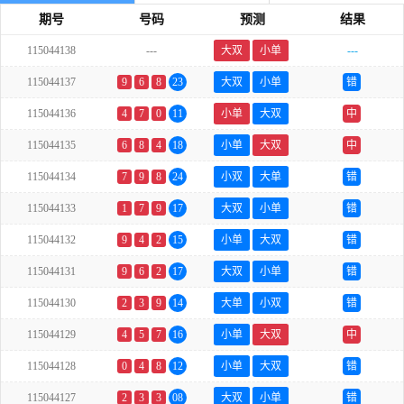
期号
号码
预测
结果
115044138
---
大双
小单
---
115044137
9
6
8
23
大双
小单
错
115044136
4
7
0
11
小单
大双
中
115044135
6
8
4
18
小单
大双
中
115044134
7
9
8
24
小双
大单
错
115044133
1
7
9
17
大双
小单
错
115044132
9
4
2
15
小单
大双
错
115044131
9
6
2
17
大双
小单
错
115044130
2
3
9
14
大单
小双
错
115044129
4
5
7
16
小单
大双
中
115044128
0
4
8
12
小单
大双
错
115044127
2
3
3
08
大双
小单
错