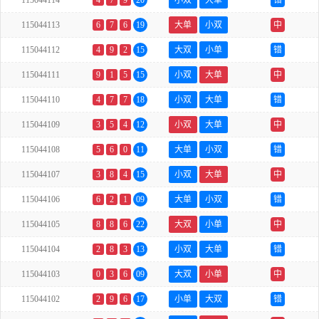
115044114
4
7
9
20
小双
大单
错
115044113
6
7
6
19
大单
小双
中
115044112
4
9
2
15
大双
小单
错
115044111
9
1
5
15
小双
大单
中
115044110
4
7
7
18
小双
大单
错
115044109
3
5
4
12
小双
大单
中
115044108
5
6
0
11
大单
小双
错
115044107
3
8
4
15
小双
大单
中
115044106
6
2
1
09
大单
小双
错
115044105
8
8
6
22
大双
小单
中
115044104
2
8
3
13
小双
大单
错
115044103
0
3
6
09
大双
小单
中
115044102
2
9
6
17
小单
大双
错