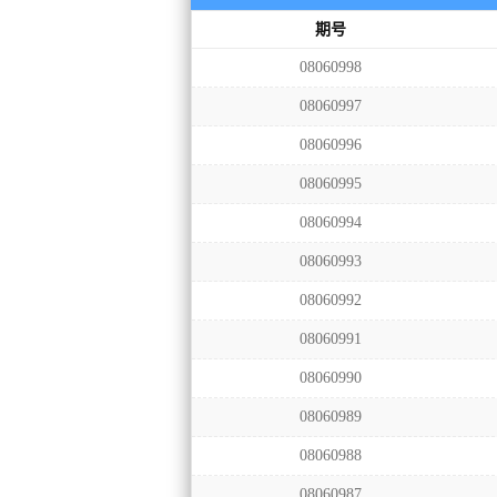
期号
08060998
08060997
08060996
08060995
08060994
08060993
08060992
08060991
08060990
08060989
08060988
08060987