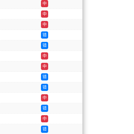
中
中
中
错
错
中
中
错
错
中
错
中
错