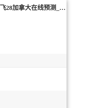
易记网址:28yc.com-加拿大2.8-pc28加拿大|历史开奖结果查询|飞飞28加拿大在线预测_极致火热优质的免费预测