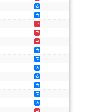
错
错
中
中
中
错
错
错
错
错
错
错
中