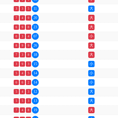
11
大
3
3
5
20
大
7
4
9
23
大
6
9
8
07
小
0
3
4
26
大
8
9
9
18
大
7
3
8
15
小
3
9
3
14
小
5
4
5
14
小
6
6
2
12
大
5
4
3
13
大
5
5
3
19
大
7
4
8