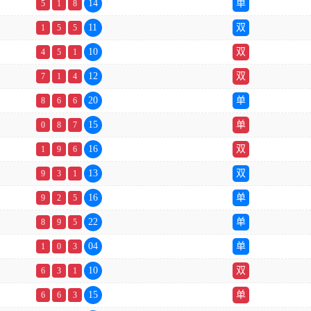
14
单
5
1
8
11
双
1
5
5
10
双
4
5
1
12
双
7
1
4
20
单
8
6
6
15
单
0
8
7
16
双
1
9
6
13
双
9
3
1
16
单
9
2
5
22
单
8
9
5
04
单
1
0
3
10
双
6
3
1
15
单
6
6
3