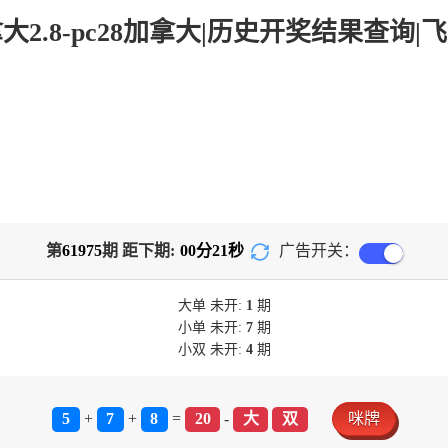
第
61975
期 距下期:
00
分
21
秒
广告开关：
大单
未开:
1
期
小单
未开:
7
期
小双
未开:
4
期
5
+
7
+
8
=
20
-
大
双
咪牌