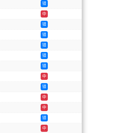
错
中
错
错
错
错
错
中
错
中
中
错
中