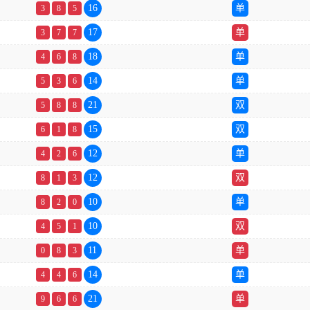
16
单
3
8
5
17
单
3
7
7
18
单
4
6
8
14
单
5
3
6
21
双
5
8
8
15
双
6
1
8
12
单
4
2
6
12
双
8
1
3
10
单
8
2
0
10
双
4
5
1
11
单
0
8
3
14
单
4
4
6
21
单
9
6
6