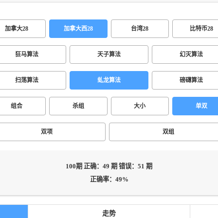
加拿大28
加拿大西28
台湾28
比特币28
狂马算法
天子算法
幻灭算法
扫荡算法
虬龙算法
磅礴算法
组合
杀组
大小
单双
双项
双组
100期 正确：49 期 错误：51 期
正确率：49%
走势