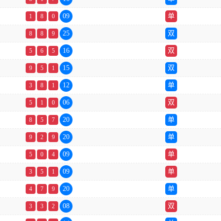
09
单
1
8
0
25
双
8
8
9
16
双
5
6
5
15
双
9
5
1
12
单
3
8
1
06
双
5
1
0
20
单
8
5
7
20
单
9
2
9
09
单
5
0
4
09
单
3
5
1
20
单
4
7
9
08
双
3
3
2