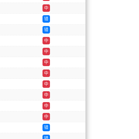
中
错
错
中
中
中
中
中
中
中
中
错
错