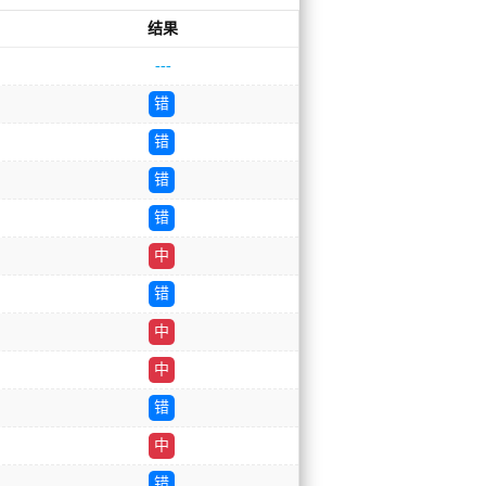
结果
---
错
错
错
错
中
错
中
中
错
中
错