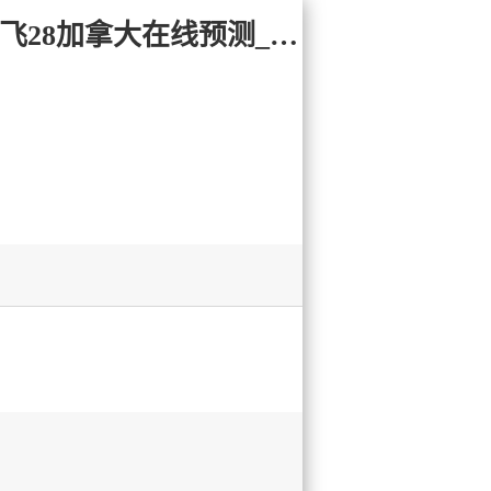
易记网址:28yc.com-加拿大2.8-pc28加拿大|历史开奖结果查询|飞飞28加拿大在线预测_极致火热优质的免费预测