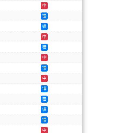
中
错
错
中
错
中
错
中
错
错
错
错
中