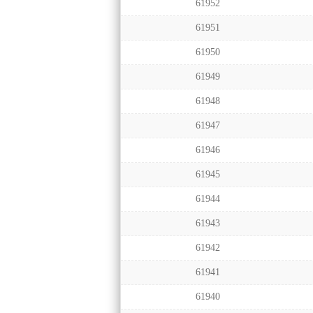
61952
61951
61950
61949
61948
61947
61946
61945
61944
61943
61942
61941
61940