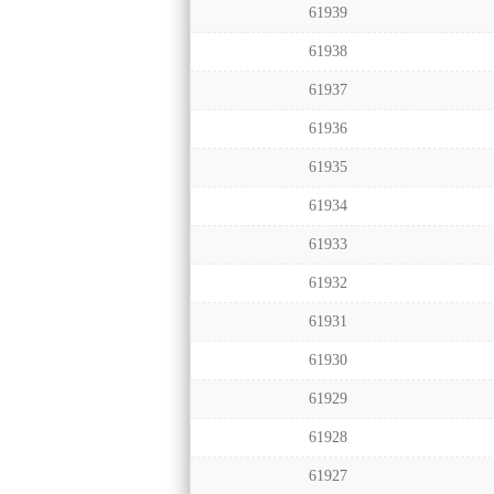
61939
61938
61937
61936
61935
61934
61933
61932
61931
61930
61929
61928
61927