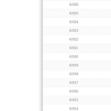
61926
61925
61924
61923
61922
61921
61920
61919
61918
61917
61916
61915
61914